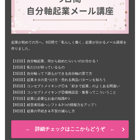
起業が初めての方へ。9日間で「私らしく働く」起業が分かるメール講座を
作りました。
【1日目】自分軸起業。何から始めたらいいのか分かる！
【2日目】私だけが持っているもの
【3日目】自分軸って？誰もができる自分軸の育て方
【4日目】起業ネタの見つけ方・売れる商品パターンを知ろう
【5日目】コンセプトメイキング①＆「好きで起業」のよくある間違い
【6日目】コンセプトメイキング②価格設定・集客ってこういうこと
【7日目】起業に必要なお金の知識4つ
【8日目】経営者目線へシフト＆3つの情報力をアップ！
【9日目】起業の手続き＆不安の減らし方
→ 詳細チェックはここからどうぞ ←