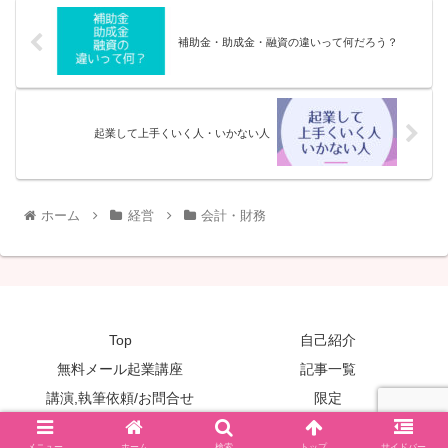
補助金・助成金・融資の違いって何だろう？
起業して上手くいく人・いかない人
ホーム
経営
会計・財務
Top
自己紹介
無料メール起業講座
記事一覧
講演,執筆依頼/お問合せ
限定
Copyright © 2019 ItoJunko All Rights Reserved.
メニュー
ホーム
検索
トップ
サイドバー