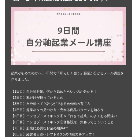
起業が初めての方へ。9日間で「私らしく働く」起業が分かるメール講座を
作りました。
【1日目】自分軸起業。何から始めたらいいのか分かる！
【2日目】私だけが持っているもの
【3日目】自分軸って？誰もができる自分軸の育て方
【4日目】起業ネタの見つけ方・売れる商品パターンを知ろう
【5日目】コンセプトメイキング①＆「好きで起業」のよくある間違い
【6日目】コンセプトメイキング②価格設定・集客ってこういうこと
【7日目】起業に必要なお金の知識4つ
【8日目】経営者目線へシフト＆3つの情報力をアップ！