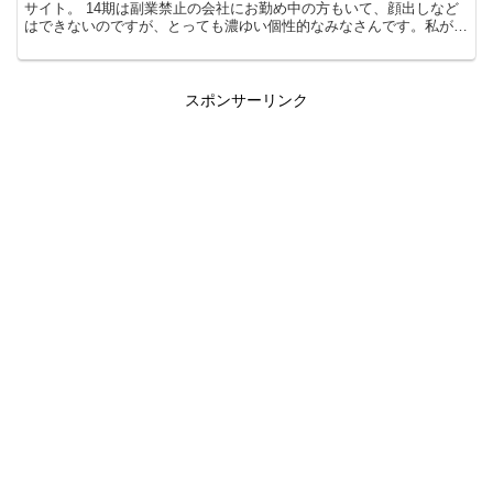
サイト。 14期は副業禁止の会社にお勤め中の方もいて、顔出しなど
はできないのですが、とっても濃ゆい個性的なみなさんです。私が起
業支援というこの仕事が生きがいでたまらなく好きなのは、そこに、
一人ずつの人生があるからです。「なぜ起業しようと思ったのか」と
いう背景には必ずその人にとっての「何か」があるんです。
スポンサーリンク