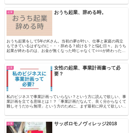
事な視点にも気付きました。
おうち起業、辞める時。
起業
おうち起業をして5年のKさん。当初の夢が叶い、仕事と家庭の両立
もできているはずなのに・・・辞める？続ける？と悩む日々。おうち
起業が終わるのは、お金が無くなった時じゃなくて○○○が終わった時
です。 「なでしこスクール・女性のため起業塾」代表の伊藤順子公
式サイト。
女性の起業、事業計画書って必
起業
要？
私のビジネスで事業計画っていらない？という方に読んで欲しい、事
業計画を立てる意味とは！？「事業計画だなんて、良く分からなくて
難しそうだから無理」という方のために、まず最初に抑えて欲しい5
つのポイントを挙げます。
サッポロモノヴィレッジ2018
起業