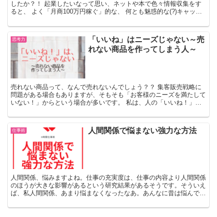
したか？！ 起業したいなって思い、ネットや本で色々情報収集をす
ると、 よく「月商100万円稼ぐ」的な、 何とも魅惑的な(?)キャッチ
コピーをた...
「いいね」はニーズじゃない～売
思考力
れない商品を作ってしまう人～
売れない商品って、なんで売れないんでしょう？？ 集客販売戦略に
問題がある場合もありますが、そもそも「お客様のニーズを満たして
いない！」からという場合が多いです。 私は、人の「いいね！」を
真に受けてたくさん失敗してきました。「いいねって言ってたの
に・・・」という苦い思いはもうしません。
人間関係で悩まない強力な方法
仕事術
人間関係、悩みますよね。仕事の充実度は、仕事の内容より人間関係
のほうが大きな影響があるという研究結果があるそうです。そういえ
ば、私人間関係、あまり悩まなくなったなあ。あんなに昔は悩んでい
たのに。 6時間という限られた仕事の稼働時間では、時間の無駄使い
をなくすのは必須！無駄な人間関係に時間を使っている暇はホントに
ないということで編み出した方法です。