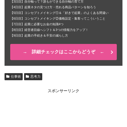
【3日目】自分軸って？誰もができる自分軸の育て方
【4日目】起業ネタの見つけ方・売れる商品パターンを知ろう
【5日目】コンセプトメイキング①＆「好きで起業」のよくある間違い
【6日目】コンセプトメイキング②価格設定・集客ってこういうこと
【7日目】起業に必要なお金の知識4つ
【8日目】経営者目線へシフト＆3つの情報力をアップ！
【9日目】起業の手続き＆不安の減らし方
→ 詳細チェックはここからどうぞ ←
仕事術
思考力
スポンサーリンク