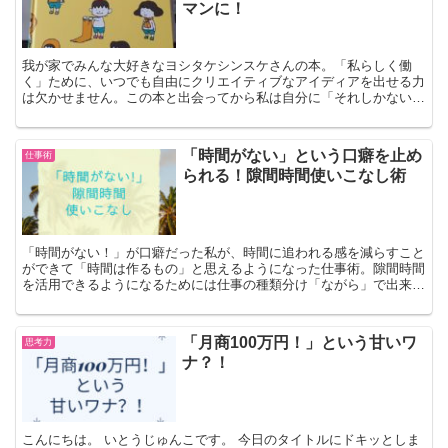
マンに！
我が家でみんな大好きなヨシタケシンスケさんの本。「私らしく働
く」ために、いつでも自由にクリエイティブなアイディアを出せる力
は欠かせません。この本と出会ってから私は自分に「それしかないわ
けないでしょう？」と問いかけるようになりました。
「時間がない」という口癖を止め
仕事術
られる！隙間時間使いこなし術
「時間がない！」が口癖だった私が、時間に追われる感を減らすこと
ができて「時間は作るもの」と思えるようになった仕事術。隙間時間
を活用できるようになるためには仕事の種類分け「ながら」で出来る
か出来ないかという集中タスクor非集中タスクを考える。6時間社長
いとうじゅんこのブログ。
「月商100万円！」という甘いワ
思考力
ナ？！
こんにちは。 いとうじゅんこです。 今日のタイトルにドキッとしま